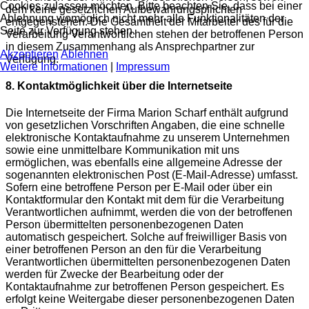
Cookies zulassen möchten. Bitte beachten Sie, dass bei einer
dem keine gesetzlichen Aufbewahrungspflichten
Ablehnung womöglich nicht mehr alle Funktionalitäten der
entgegenstehen. Die Gesamtheit der Mitarbeiter des für die
Seite zur Verfügung stehen.
Verarbeitung Verantwortlichen stehen der betroffenen Person
in diesem Zusammenhang als Ansprechpartner zur
Akzeptieren
Ablehnen
Verfügung.
Weitere Informationen
|
Impressum
8. Kontaktmöglichkeit über die Internetseite
Die Internetseite der Firma Marion Scharf enthält aufgrund
von gesetzlichen Vorschriften Angaben, die eine schnelle
elektronische Kontaktaufnahme zu unserem Unternehmen
sowie eine unmittelbare Kommunikation mit uns
ermöglichen, was ebenfalls eine allgemeine Adresse der
sogenannten elektronischen Post (E-Mail-Adresse) umfasst.
Sofern eine betroffene Person per E-Mail oder über ein
Kontaktformular den Kontakt mit dem für die Verarbeitung
Verantwortlichen aufnimmt, werden die von der betroffenen
Person übermittelten personenbezogenen Daten
automatisch gespeichert. Solche auf freiwilliger Basis von
einer betroffenen Person an den für die Verarbeitung
Verantwortlichen übermittelten personenbezogenen Daten
werden für Zwecke der Bearbeitung oder der
Kontaktaufnahme zur betroffenen Person gespeichert. Es
erfolgt keine Weitergabe dieser personenbezogenen Daten