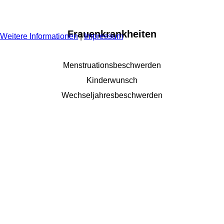
AKZEPTIEREN
ABLEHNEN
Frauenkrankheiten
Weitere Informationen
|
Impressum
Menstruationsbeschwerden
Kinderwunsch
Wechseljahresbeschwerden
Jetzt Termin
vereinbaren