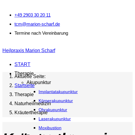
+49 2903 30 20 11
tcm@marion-scharf.de
Termine nach Vereinbarung
Heilpraxis Marion Scharf
START
Therapie
Aktuelle Seite:
Akupunktur
Startseite
Implantatakupunktur
Therapie
Körperakupunktur
Naturheilmedizin
Ohrakupunktur
Kräutertherapie
Laserakupunktur
Moxibustion