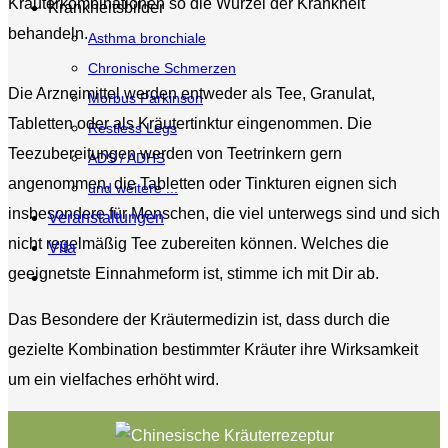
Kräuterkombinationen so die Wurzel der Krankheit
Krankheitsbilder
behandeln.
Asthma bronchiale
Chronische Schmerzen
Die Arzneimittel werden entweder als Tee, Granulat,
Morbus Parkinson
Tabletten oder als Kräutertinktur eingenommen. Die
Restless Legs
Teezubereitungen werden von Teetrinkern gern
ADS / ADHS
angenommen, die Tabletten oder Tinkturen eignen sich
und weitere ...
insbesondere für Menschen, die viel unterwegs sind und sich
Veranstaltungen
nicht regelmäßig Tee zubereiten können. Welches die
Vita
geeignetste Einnahmeform ist, stimme ich mit Dir ab.
Das Besondere der Kräutermedizin ist, dass durch die
gezielte Kombination bestimmter Kräuter ihre Wirksamkeit
um ein vielfaches erhöht wird.