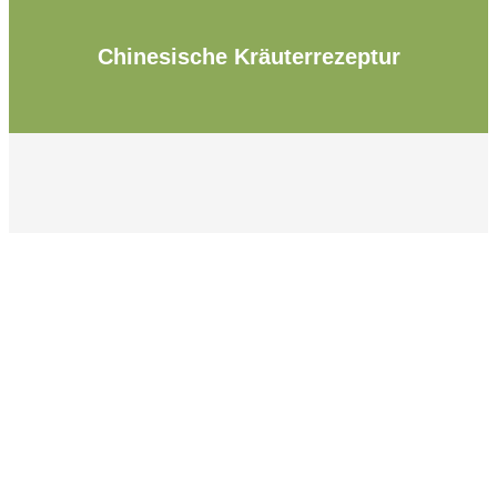
Chinesische Kräuterrezeptur
Was müsste
geschehen, damit
Du jetzt gut für Dich
sorgst?