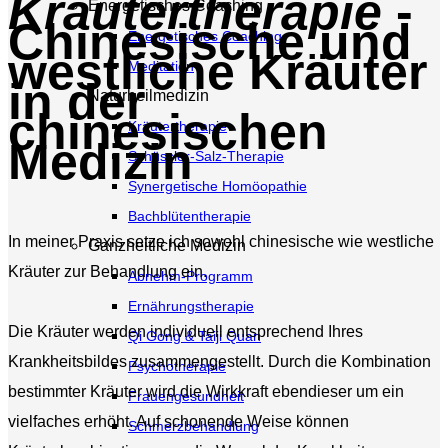
Kräutertherapie
-
Energetisches Coaching
Chinesische und
Energetisches Coaching
westliche Kräuter
Meditation
in der
Naturheilmedizin
chinesischen
Kräutertherapie
Medizin
Schüssler-Salz-Therapie
Synergetische Homöopathie
Bachblütentherapie
In meiner Praxis setze ich sowohl chinesische wie westliche
Ganzheitliche Medizin
Kräuter zur Behandlung ein.
Abnehm-Programm
Ernährungstherapie
Die Kräuter werden individuell entsprechend Ihres
Qi Gong & Taiji Quan
Krankheitsbildes zusammengestellt. Durch die Kombination
Psychotherapie
bestimmter Kräuter wird die Wirkkraft ebendieser um ein
Frauengesundheit
vielfaches erhöht. Auf schonende Weise können
Schmerzbehandlung