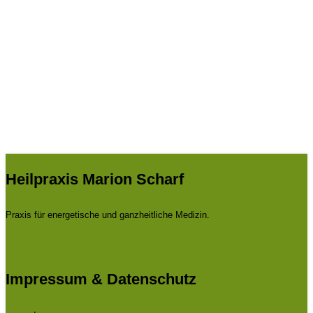
Du erreichst mich telefonisch unter: 02903 - 30 20 11
oder schreibe mir. Ich rufe Dich sobald wie möglich zurück.
KONTAKTDETAILS ANZEIGEN
Heilpraxis Marion Scharf
Praxis für energetische und ganzheitliche Medizin.
Impressum & Datenschutz