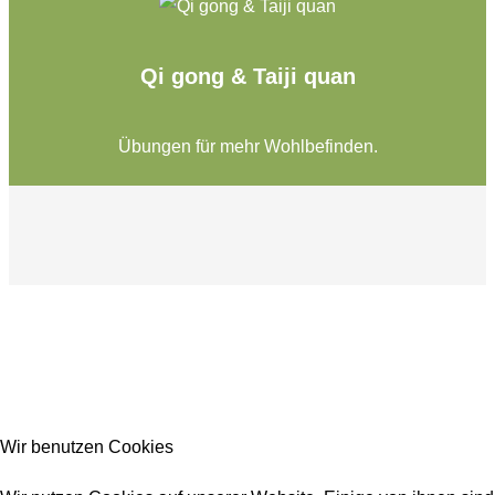
Qi gong & Taiji quan
Übungen für mehr Wohlbefinden.
Was schenkt Dir
Freude und das
Wir benutzen Cookies
innere