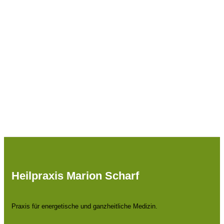
vereinbaren
Du erreichst mich telefonisch unter: 02903 - 30 20 11
oder schreibe mir. Ich rufe DIch sobald wie möglich zurück.
KONTAKTDETAILS ANZEIGEN
Heilpraxis Marion Scharf
Praxis für energetische und ganzheitliche Medizin.